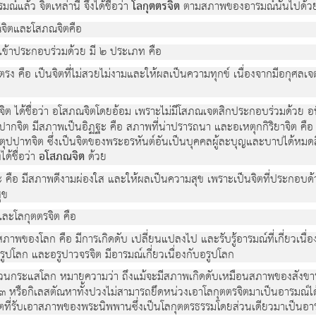
ณ์แล้ว จิตเหล่านี้ จึงได้ชื่อว่า
โลกุตตรจิต
ตามสภาพของอารมณ์นั้นไปด้ว
ิตและโสภณจิตคือ
กเข้าประกอบร่วมด้วย มี ๒ ประเภท คือ
 คือ เป็นจิตที่ไม่สวยไม่งามและให้ผลเป็นความทุกข์ เนื่องจากมีอกุศลเจ
าจิต ได้ชื่อว่า อโสภณจิตโดยอ้อม เพราะไม่มีโสภณเจตสิกประกอบร่วมด้วย อนึ่ง
ปากจิต มีสภาพเป็นอิฏฐะ คือ สภาพที่น่าปรารถนา และอเหตุกกิริยาจิต คือ สภ
ตุปปาทจิต ซึ่งเป็นจิตของพระอรหันต์อันเป็นบุคคลผู้ละบุญและบาปได้หมดสิ้
ด้ชื่อว่า
อโสภณจิต
ด้วย
ะ คือ มีสภาพดีงามผ่องใส และให้ผลเป็นความสุข เพราะเป็นจิตที่ประกอบด
ุข
ละโลกุตตรจิต คือ
พของโลก คือ มีการเกิดดับ เปลี่ยนแปลงไป และรับรู้อารมณ์ที่เกี่ยวเนื่องด
บรูปโลก และอรูปาวจรจิต มีอารมณ์เกี่ยวเนื่องกับอรูปโลก
วนกระแสโลก หมายความว่า ถึงแม้จะมีสภาพเกิดดับเหมือนสภาพของสังขารธรร
หรือกิเลสตัณหาทั้งปวงไม่สามารถยึดหน่วงเอาโลกุตตรจิตมาเป็นอารมณ์ได้ 
ี่รับเอาสภาพของพระนิพพานซึ่งเป็นโลกุตตรธรรมโดยส่วนเดียวมาเป็นอารมณ์ 