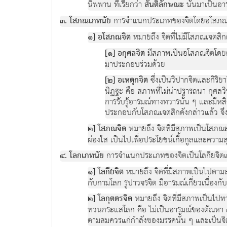
นิพพาน ที่เรียกว่า
สันติลักษณะ
นั้นมาเป็นอารม
๓. โสภณเภทนัย
การจำแนกประเภทของจิตโดยอโสภณจ
๑] อโสภณจิต
หมายถึง จิตที่ไม่มีโสภณเจตสิ
[๑] อกุศลจิต
มีสภาพเป็นอโสภณจิตโดยตรง
มาประกอบร่วมด้วย
[๒] อเหตุกจิต
ซึ่งเป็นวิปากจิตและกิริย
นิฏฐะ คือ สภาพที่ไม่น่าปรารถนา กุศลวิ
การรับรู้อารมณ์ทางทวารนั้น ๆ และมีหสิ
ประกอบกับโสภณเจตสิกดังกล่าวแล้ว จึงไ
๒] โสภณจิต
หมายถึง จิตที่มีสภาพเป็นโสภณ
ผ่องใส เป็นไปเพื่อประโยชน์เกื้อกูลและความส
๔. โลกเภทนัย
การจำแนกประเภทของจิตเป็นโลกียจิตแ
๑] โลกียจิต
หมายถึง จิตที่มีสภาพเป็นไปตามสภา
กับกามโลก รูปาวจรจิต มีอารมณ์เกี่ยวเนื่องกั
๒] โลกุตตรจิต
หมายถึง จิตที่มีสภาพเป็นไปท
ทวนกระแสโลก คือ ไม่เป็นอารมณ์ของตัณหา ๓ 
ตามสมควรแก่กำลังของมรรคนั้น ๆ และเป็นจิตท