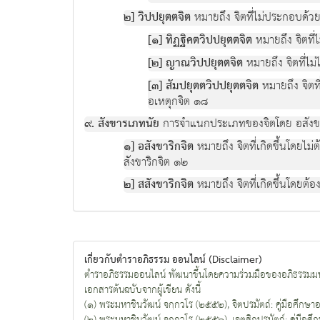
๒] วิปปยุตตจิต
หมายถึง จิตที่ไม่ประกอบด้ว
[๑] ทิฏฐิคตวิปปยุตตจิต
หมายถึง จิตที่
[๒] ญาณวิปปยุตตจิต
หมายถึง จิตที่ไ
[๓] สัมปยุตตวิปปยุตตจิต
หมายถึง จิตที
อเหตุกจิต ๑๘
๙. สังขารเภทนัย
การจำแนกประเภทของจิตโดย อสังขาริ
๑] อสังขาริกจิต
หมายถึง จิตที่เกิดขึ้นโดยไม
สังขาริกจิต ๑๒
๒] สสังขาริกจิต
หมายถึง จิตที่เกิดขึ้นโดยต
เกี่ยวกับตำราอภิธรรม ออนไลน์ (Disclaimer)
ตำราอภิธรรมออนไลน์ พัฒนาขึ้นโดยความร่วมมือของอภิธรรมมห
เอกสารต้นฉบับจากผู้เขียน ดังนี้
(๑) พระมหาชินวัฒน์ จกฺกวโร (๒๕๕๒), จิตปรมัตถ์: คู่มือศึกษาอภิธ