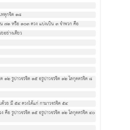
อเหตุกจิต ๑๘
จำนวน ๗๑ หรือ ๑๐๓ ดวง แบ่งเป็น ๓ จำพวก คือ
วยอย่างเดียว
ิต ๑๒ รูปาวจรจิต ๑๕ อรูปาวจรจิต ๑๒ โลกุตตรจิต ๘
วมด้วย มี ๕๔ ดวงได้แก่ กามาวจรจิต ๕๔
ดวง คือ รูปาวจรจิต ๑๕ อรูปาวจรจิต ๑๒ โลกุตตรจิต ๔๐