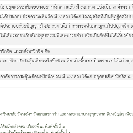
ยสัมปยุตตธรรมพิเศษบางอย่างดังกล่าวแล้ว มี ๓๔ ดวง แบ่งเป็น ๓ จำพวก ค
ไม่ได้ประกอบด้วยความเห็นผิด มี ๔ ดวง ได้แก่ โลภมูลจิตที่เป็นทิฏฐิคตวิป
ม่ได้ประกอบด้วยปัญญา มี ๑๒ ดวง ได้แก่ กามาวจรโสภณญาณวิปปยุตตจิต 
่ไม่ได้ประกอบกับสัมปยุตตธรรมพิเศษบางอย่าง หรือเป็นจิตที่ไม่ได้เกี่ยวข
กจิต และสสังขาริกจิต คือ
่ต้องอาศัยการกระตุ้นเตือนหรือชักชวน คือ เกิดขึ้นเอง มี ๓๗ ดวง ได้แก่
้องอาศัยการกระตุ้นเตือนหรือชักชวน มี ๘๔ ดวง ได้แก่ อกุศลสสังขาริกจ
าวิทยาลัย วัดระฆังฯ วัดญาณเวศกวัน และ หอจดหมายเหตุพุทธทาส อินทปัญโญ เพื่อน
ัมมัตถสังคหะ ปริเฉจที่ ๑, พิมพ์ครั้งที่ ๑.