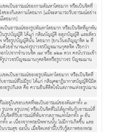
เขตเป็นอารมณ์ของกามตัณหาโดยมาก หรือเป็นจิตที่
่าชอบใจของกิเลสกามโดยมาก [แม้จะสามารถรับอารมณ์อย่าง
ณ์โดยมาก]
เป็นอารมณ์ของรูปตัณหาโดยมาก หรือเป็นจิตที่ผูกพัน
เป็นรูปบัญญัติ ได้แก่ กสิณบัญญัติ อสุภบัญญัติ และสัตว
 หรือรูปบัญญัตินั้น โดยมาก [ยกเว้นอภิญญาจิต ๒ ที่
ขึ้นด้วยอำนาจแห่งรูปาวจรปัญจฌานกุศลจิต เรียกว่า
ศษออกไปจากจำนวนจิต ๘๙ หรือ ๑๒๑ ดวง คงนับรวมเข้า
ี่ได้รูปาวจรปัญจมฌานกุศลจิตหรือรูปาวจร ปัญจมฌาน
เขตเป็นอารมณ์ของอรูปตัณหาโดยมาก หรือเป็นจิตที่
บอารมณ์ที่ไม่มีรูป ได้แก่ กสิณุคฆาฏิมากาสบัญญัตินิมิต
ของอรูปกิเลส คือ ความยินดีติดใจในสภาพแห่งอรูปฌาน
ม่อยู่ในขอบเขตที่จะเป็นอารมณ์ของตัณหาทั้ง ๓
 รูปภพ อรูปภพ] หรือเป็นจิตที่ไม่ได้ผูกพันกับอารมณ์ที่
ป็นจิตที่รับอารมณ์ที่พ้นจากสภาพแห่งโลกทั้ง ๓ อัน
ั้ง ๓ เนื่องจากพระนิพพานนั้น ไม่มีการเกิดขึ้น และ
็นบรมสุข ฉะนั้น เมื่อจิตเหล่านี้ไปรับรู้สภาพของพระ