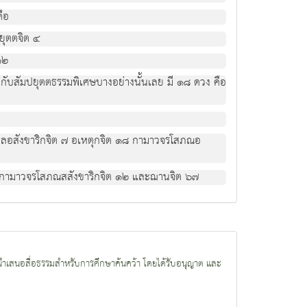
ือ
ปยุตตจิต ๔
๑๒
้องกับสัมปยุตตธรรมพิเศษบางอย่างนั้นเลย มี ๑๘ ดวง คือ
 อกุศลอสังขาริกจิต ๗ อเหตุกจิต ๑๘ กามาวจรโสภณอ
ิต ๕ กามาวจรโสภณสสังขาริกจิต ๑๒ และฌานจิต ๖๗
ำเสนอสื่อธรรมสำหรับการศึกษาค้นคว้า โดยได้รับอนุญาต และ