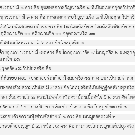
สุขเวทนา มี ๑ ดวง คือ สุขสหคตกายวิญณาณจิต ๑ ที่เป็นอเหตุกกุศลวิปากจ
วยทุกขเวทนา มี ๑ ดวง คือ ทุกขสหคตกายวิญญาณจิต ๑ ที่เป็นอกุศลวิปากจ
อมด้วยโสมนัสสเวทนา มี ๖๒ ดวง คือ โลภโสมนัสจิต ๔ โสมนัสสันตีรณจิต ๑
๑ ทุติยฌานจิต ๑๑ ตติยฌานจิต ๑๑ จตุตถฌานจิต ๑๑
อมด้วยโทมนัสสเวทนา มี ๒ ดวง คือ โทสมูลจิต ๒
อมด้วยอุเบกขาเวทนา มี ๕๕ ดวง คือ โลภอุเบกขาจิต ๔ โมหมูลจิต ๒ อเหตุ
มฌานจิต ๒๓
ุตตจิตและวิปปยุตตจิต คือ
รมที่พิเศษบางอย่างประกอบร่วมด้วย มี ๕๕ หรือ ๘๗ ดวง แบ่งเป็น ๕ จำพวก
ประกอบด้วยความเห็นผิด มี ๔ ดวง คือ โลภมูลจิตที่เป็นทิฏฐิคตสัมปยุตตจิต
ะกอบด้วยความโกรธ ความไม่พอใจ หรือควาน้อยเนื้อต่ำใจ มี ๒ ดวง คือ โทส
่ประกอบด้วยความสงสัย ความลังเลใจ มี ๑ ดวง คือ โมหมูลจิตดวงที่ ๑
ระกอบด้วยความฟุ้งซ่านซัดส่าย มี ๑ ดวง คือ โมหมูลจิตดวงที่ ๒
ระกอบด้วยปัญญา มี ๔๗ หรือ ๗๙ ดวง คือ กามาวจรโสภณญาณสัมปยุตตจิต 