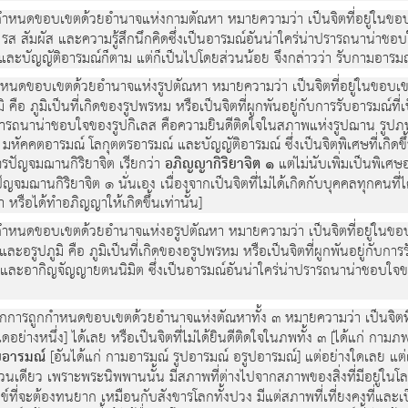
กำหนดขอบเขตด้วยอำนาจแห่งกามตัณหา หมายความว่า เป็นจิตที่อยู่ในขอบ
ิ่น รส สัมผัส และความรู้สึกนึกคิดซึ่งเป็นอารมณ์อันน่าใคร่น่าปรารถนาน
์และบัญญัติอารมณ์ก็ตาม แต่ก็เป็นไปโดยส่วนน้อย จึงกล่าวว่า รับกามอารม
หนดขอบเขตด้วยอำนาจแห่งรูปตัณหา หมายความว่า เป็นจิตที่อยู่ในขอบเขต
คือ ภูมิเป็นที่เกิดของรูปพรหม หรือเป็นจิตที่ผูกพันอยู่กับการรับอารมณ์ที่
่าปรารถนาน่าชอบใจของรูปกิเลส คือความยินดีติดใจในสภาพแห่งรูปฌาน รูปภพ
ณ์ มหัคคตอารมณ์ โลกุตตรอารมณ์ และบัญญัติอารมณ์ ซึ่งเป็นจิตพิเศษที่เกิด
ปัญจมฌานกิริยาจิต เรียกว่า
อภิญญากิริยาจิต ๑
แต่ไม่นับเพิ่มเป็นพิเ
มฌานกิริยาจิต ๑ นั่นเอง เนื่องจากเป็นจิตที่ไม่ได้เกิดกับบุคคลทุกคนท
า หรือได้ทำอภิญญาให้เกิดขึ้นเท่านั้น]
กำหนดขอบเขตด้วยอำนาจแห่งอรูปตัณหา หมายความว่า เป็นจิตที่อยู่ในขอบ
อรูปภูมิ คือ ภูมิเป็นที่เกิดของอรูปพรหม หรือเป็นจิตที่ผูกพันอยู่กับการรั
ต และอากิญจัญญายตนนิมิต ซึ่งเป็นอารมณ์อันน่าใคร่น่าปรารถนาน่าชอบใจ
กการถูกกำหนดขอบเขตด้วยอำนาจแห่งตัณหาทั้ง ๓ หมายความว่า เป็นจิตที่ไ
ย่างหนึ่ง] ได้เลย หรือเป็นจิตที่ไม่ได้ยินดีติดใจในภพทั้ง ๓ [ได้แก่ กามภพ
ยอารมณ์
[อันได้แก่ กามอารมณ์ รูปอารมณ์ อรูปอารมณ์] แต่อย่างใดเลย แต่เ
เดียว เพราะพระนิพพานนั้น มีสภาพที่ต่างไปจากสภาพของสิ่งที่มีอยู่ในโลกท
กข์ที่จะต้องทนยาก เหมือนกับสังขารโลกทั้งปวง มีแต่สภาพที่เที่ยงคงที่และเป