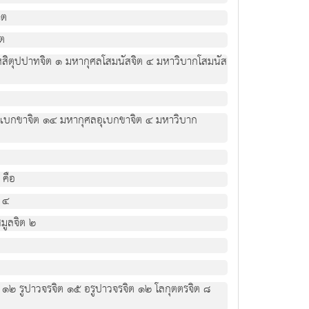
ิต
ิต
 หสิตุปปาทจิต ๑ มหากุศลโสมนัสจิต ๔ มหาวิบากโสมนัส
กอุเบกขาจิต ๑๔ มหากุศลอุเบกขาจิต ๔ มหาวิบาก
 คือ
 ๔
มูลจิต ๒
๑๒ รูปาวจรจิต ๑๕ อรูปาวจรจิต ๑๒ โลกุตตรจิต ๘