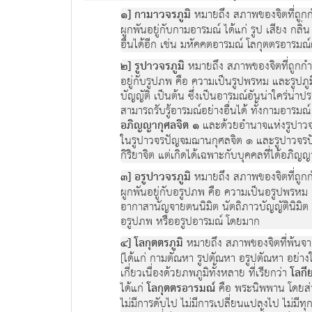
๑] กามาวจรภูมิ
หมายถึง สภาพของจิตที่ถูก
ผูกพันอยู่กับกามอารมณ์ ได้แก่ รูป เสียง กล
อื่นได้อีก เช่น มหัคคตอารมณ์ โลกุตตรอารมณ
๒] รูปาวจรภูมิ
หมายถึง สภาพของจิตที่ถูกกำ
อยู่กับรูปภพ คือ ความเป็นรูปพรหม และรูปภูมิ 
บัญญัติ เป็นต้น ซึ่งเป็นอารมณ์อันน่าใคร่น
สามารถรับรู้อารมณ์อย่างอื่นได้ ทั้งกามอารม
อภิญญากุศลจิต ๑
และด้วยอำนาจแห่งรูปาวจร
ในรูปาวจรปัญจมฌานกุศลจิต ๑ และรูปาวจรปัญจ
กิริยาจิต แต่เกิดได้เฉพาะกับบุคคลที่ได้อภิญญ
๓] อรูปาวจรภูมิ
หมายถึง สภาพของจิตที่ถูก
ผูกพันอยู่กับอรูปภพ คือ ความเป็นอรูปพรหม และ
อากาสานัญจายตนนิมิต นัตถิภาวบัญญัตินิมิ
อรูปภพ หรืออรูปอารมณ์ โดยมาก
๔] โลกุตตรภูมิ
หมายถึง สภาพของจิตที่พ้นจา
[ได้แก่ กามตัณหา รูปตัณหา อรูปตัณหา อย่างใดอ
เกี่ยวเนื่องด้วยภพภูมิทั้งหลาย ที่เรียกว่า
โลกี
ได้แก่
โลกุตตรอารมณ์
คือ พระนิพพาน โดยส่วน
ไม่มีการดับไป ไม่มีการเปลี่ยนแปลงไป ไม่มีทุ