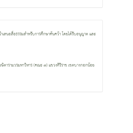
ำเสนอสื่อธรรมสำหรับการศึกษาค้นคว้า โดยได้รับอนุญาต และ
งโฆษิตารามวรมหาวิหาร (คณะ ๗) แขวงศิริราช เขตบางกอกน้อย