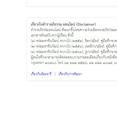
เกี่ยวกับตำราอภิธรรม ออนไลน์ (Disclaimer)
ตำราอภิธรรมออนไลน์ พัฒนาขึ้นโดยความร่วมมือของอภิธรรมมห
เอกสารต้นฉบับจากผู้เขียน ดังนี้
(๑) พระมหาชินวัฒน์ จกฺกวโร (๒๕๕๒), จิตปรมัตถ์: คู่มือศึกษาอภิธ
(๒) พระมหาชินวัฒน์ จกฺกวโร (๒๕๕๖), เจตสิกปรมัตถ์: คู่มือศึกษา
(๓) พระมหาชินวัฒน์ จกฺกวโร (๒๕๖๓), รูปปรมัตถ์: คู่มือศึกษาอภิธ
ผู้สนใจศึกษาสามารถติดต่อสอบถามรายละเอียดเกี่ยวกับหนังสื
กรุงเทพฯ ๑๐๗๐๐ โทร ๐๒ ๔๑๑ ๔๕๔๖, ๑๒ ๔๑๒ ๑๐๘๔, 
|
เกี่ยวกับอัตถจารี
เกี่ยวกับการพัฒนา