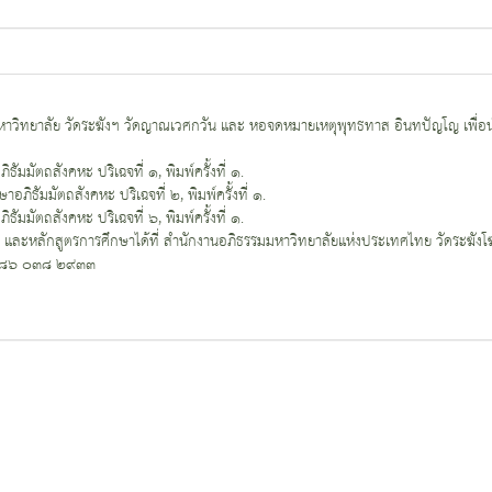
าวิทยาลัย วัดระฆังฯ วัดญาณเวศกวัน และ หอจดหมายเหตุพุทธทาส อินทปัญโญ เพื่อน
ัมมัตถสังคหะ ปริเฉจที่ ๑, พิมพ์ครั้งที่ ๑.
อภิธัมมัตถสังคหะ ปริเฉจที่ ๒, พิมพ์ครั้งที่ ๑.
ัมมัตถสังคหะ ปริเฉจที่ ๖, พิมพ์ครั้งที่ ๑.
อ และหลักสูตรการศึกษาได้ที่ สำนักงานอภิธรรมมหาวิทยาลัยแห่งประเทศไทย วัดระฆั
๐๘๖ ๐๓๘ ๒๙๓๓