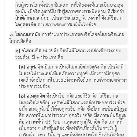
กับสังขารโลกทั้งปวง มีแต่สภาพที่เที่ยงคงที่และเป็นบรมสุข
ฉะนั้น เมื่อจิตเหล่านี้ไปรับรู้สภาพของพระนิพพาน ที่เรียกว่า
สันติลักษณะ
นั้นมาเป็นอารมณ์แล้ว จิตเหล่านี้ จึงได้ชื่อว่า
โลกุตตรจิต
ตามสภาพของอารมณ์นั้นไปด้วย
๓. โสภณเภทนัย
การจำแนกประเภทของจิตโดยอโสภณจิตและ
โสภณจิตคือ
๑] อโสภณจิต
หมายถึง จิตที่ไม่มีโสภณเจตสิกเข้าประกอบ
ร่วมด้วย มี ๒ ประเภท คือ
[๑] อกุศลจิต
มีสภาพเป็นอโสภณจิตโดยตรง คือ เป็นจิตที่
ไม่สวยไม่งามและให้ผลเป็นความทุกข์ เนื่องจากมีอกุศล
เจตสิกอันมีสภาพไม่สวยไม่งามหรือมีสภาพเศร้าหมองเข้ามา
ประกอบร่วมด้วย
[๒] อเหตุกจิต
ซึ่งเป็นวิปากจิตและกิริยาจิต ได้ชื่อว่า อ
โสภณจิตโดยอ้อม เพราะไม่มีโสภณเจตสิกประกอบร่วมด้วย
อนึ่ง อเหตุกจิตนี้ มีทั้งอกุศลวิปากจิต ซึ่งมีสภาพเป็นอนิฏฐะ
คือ สภาพที่ไม่น่าปรารถนา กุศลวิปากจิต มีสภาพเป็นอิฏฐะ
คือ สภาพที่น่าปรารถนา และอเหตุกกิริยาจิต คือ สภาพที่
เป็นกลาง ๆ เกิดขึ้นเพียงเพื่อทำกิจเบื้องต้นในการรับรู้
อารมณ์ทางทวารนั้น ๆ และมีหสิตุปปาทจิต ซึ่งเป็นจิตของ