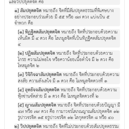
และวิปปยุตตจิต คือ
๑] สัมปยุตตจิต
หมายถึง จิตที่มีสัมปยุตตธรรมที่พิเศษบาง
อย่างประกอบร่วมด้วย มี ๕๕ หรือ ๘๗ ดวง แบ่งเป็น ๕
จำพวก คือ
[๑] ทิฏฐิคตสัมปยุตตจิต
หมายถึง จิตที่ประกอบด้วยความ
เห็นผิด มี ๔ ดวง คือ โลภมูลจิตที่เป็นทิฏฐิคตสัมปยุตตจิต
๔
[๒] ปฏิฆสัมปยุตตจิต
หมายถึง จิตที่ประกอบด้วยความ
โกรธ ความไม่พอใจ หรือควาน้อยเนื้อต่ำใจ มี ๒ ดวง คือ
โทสมูลจิต ๒
[๓] วิจิกิจฉาสัมปยุตตจิต
หมายถึง จิตที่ประกอบด้วยความ
สงสัย ความลังเลใจ มี ๑ ดวง คือ โมหมูลจิตดวงที่ ๑
[๔] อุทธัจจสัมปยุตตจิต
หมายถึง จิตที่ประกอบด้วยความ
ฟุ้งซ่านซัดส่าย มี ๑ ดวง คือ โมหมูลจิตดวงที่ ๒
[๕] ญาณสัมปยุตตจิต
หมายถึง จิตที่ประกอบด้วยปัญญา มี
๔๗ หรือ ๗๙ ดวง คือ กามาวจรโสภณญาณสัมปยุตตจิต ๑๒
รูปาวจรจิต ๑๕ อรูปาวจรจิต ๑๒ โลกุตตรจิต ๘ หรือ ๔๐
๒] วิปปยุตตจิต
หมายถึง จิตที่ไม่ประกอบด้วยสัมปยุตตธรรม