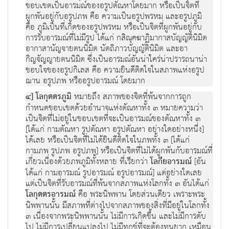
ขอบเขตเป็นอารมณ์ของอรูปตัณหาโดยมาก หรือเป็นจิตที่
ผูกพันอยู่กับอรูปภพ คือ ความเป็นอรูปพรหม และอรูปภูมิ
คือ ภูมิเป็นที่เกิดของอรูปพรหม หรือเป็นจิตที่ผูกพันอยู่กับ
การรับอารมณ์ที่ไม่มีรูป ได้แก่ กสิณุคฆาฏิมากาสบัญญัตินิมิต
อากาสานัญจายตนนิมิต นัตถิภาวบัญญัตินิมิต และอา
กิญจัญญายตนนิมิต ซึ่งเป็นอารมณ์อันน่าใคร่น่าปรารถนาน่า
ชอบใจของอรูปกิเลส คือ ความยินดีติดใจในสภาพแห่งอรูป
ฌาน อรูปภพ หรืออรูปอารมณ์ โดยมาก
๔] โลกุตตรภูมิ
หมายถึง สภาพของจิตที่พ้นจากการถูก
กำหนดขอบเขตด้วยอำนาจแห่งตัณหาทั้ง ๓ หมายความว่า
เป็นจิตที่ไม่อยู่ในขอบเขตที่จะเป็นอารมณ์ของตัณหาทั้ง ๓
[ได้แก่ กามตัณหา รูปตัณหา อรูปตัณหา อย่างใดอย่างหนึ่ง]
ได้เลย หรือเป็นจิตที่ไม่ได้ยินดีติดใจในภพทั้ง ๓ [ได้แก่
กามภพ รูปภพ อรูปภพ] หรือเป็นจิตที่ไม่ได้ผูกพันกับอารมณ์ที่
เกี่ยวเนื่องด้วยภพภูมิทั้งหลาย ที่เรียกว่า
โลกียอารมณ์
[อัน
ได้แก่ กามอารมณ์ รูปอารมณ์ อรูปอารมณ์] แต่อย่างใดเลย
แต่เป็นจิตที่รับอารมณ์ที่พ้นจากสภาพแห่งโลกทั้ง ๓ อันได้แก่
โลกุตตรอารมณ์
คือ พระนิพพาน โดยส่วนเดียว เพราะพระ
นิพพานนั้น มีสภาพที่ต่างไปจากสภาพของสิ่งที่มีอยู่ในโลกทั้ง
๓ เนื่องจากพระนิพพานนั้น ไม่มีการเกิดขึ้น และไม่มีการดับ
ไป ไม่มีการเปลี่ยนแปลงไป ไม่มีทุกข์ที่จะต้องทนยาก เหมือน