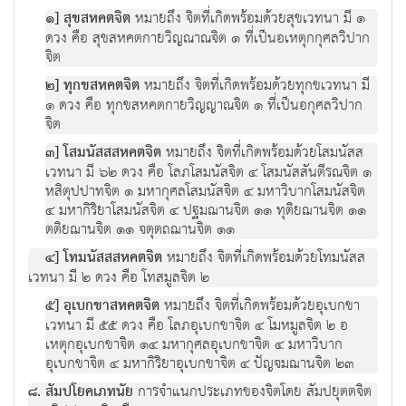
๑] สุขสหคตจิต
หมายถึง จิตที่เกิดพร้อมด้วยสุขเวทนา มี ๑
ดวง คือ สุขสหคตกายวิญณาณจิต ๑ ที่เป็นอเหตุกกุศลวิปาก
จิต
๒] ทุกขสหคตจิต
หมายถึง จิตที่เกิดพร้อมด้วยทุกขเวทนา มี
๑ ดวง คือ ทุกขสหคตกายวิญญาณจิต ๑ ที่เป็นอกุศลวิปาก
จิต
๓] โสมนัสสสหคตจิต
หมายถึง จิตที่เกิดพร้อมด้วยโสมนัสส
เวทนา มี ๖๒ ดวง คือ โลภโสมนัสจิต ๔ โสมนัสสันตีรณจิต ๑
หสิตุปปาทจิต ๑ มหากุศลโสมนัสจิต ๔ มหาวิบากโสมนัสจิต
๔ มหากิริยาโสมนัสจิต ๔ ปฐมฌานจิต ๑๑ ทุติยฌานจิต ๑๑
ตติยฌานจิต ๑๑ จตุตถฌานจิต ๑๑
๔] โทมนัสสสหคตจิต
หมายถึง จิตที่เกิดพร้อมด้วยโทมนัสส
เวทนา มี ๒ ดวง คือ โทสมูลจิต ๒
๕] อุเบกขาสหคตจิต
หมายถึง จิตที่เกิดพร้อมด้วยอุเบกขา
เวทนา มี ๕๕ ดวง คือ โลภอุเบกขาจิต ๔ โมหมูลจิต ๒ อ
เหตุกอุเบกขาจิต ๑๔ มหากุศลอุเบกขาจิต ๔ มหาวิบาก
อุเบกขาจิต ๔ มหากิริยาอุเบกขาจิต ๔ ปัญจมฌานจิต ๒๓
๘. สัมปโยคเภทนัย
การจำแนกประเภทของจิตโดย สัมปยุตตจิต