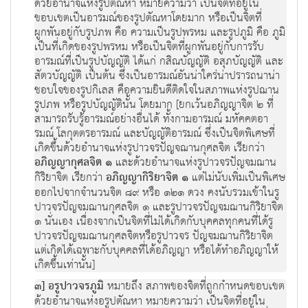
ด้วยอำนาจแห่งรูปตัณหา หมายความว่า เป็นจิตที่อยู่ใน
ขอบเขตเป็นอารมณ์ของรูปตัณหาโดยมาก หรือเป็นจิตที่
ผูกพันอยู่กับรูปภพ คือ ความเป็นรูปพรหม และรูปภูมิ คือ ภูมิ
เป็นที่เกิดของรูปพรหม หรือเป็นจิตที่ผูกพันอยู่กับการรับ
อารมณ์ที่เป็นรูปบัญญัติ ได้แก่ กสิณบัญญัติ อสุภบัญญัติ และ
สัตวบัญญัติ เป็นต้น ซึ่งเป็นอารมณ์อันน่าใคร่น่าปรารถนาน่า
ชอบใจของรูปกิเลส คือความยินดีติดใจในสภาพแห่งรูปฌาน
รูปภพ หรือรูปบัญญัตินั้น โดยมาก [ยกเว้นอภิญญาจิต ๒ ที่
สามารถรับรู้อารมณ์อย่างอื่นได้ ทั้งกามอารมณ์ มหัคคตอา
รมณ์ โลกุตตรอารมณ์ และบัญญัติอารมณ์ ซึ่งเป็นจิตพิเศษที่
เกิดขึ้นด้วยอำนาจแห่งรูปาวจรปัญจฌานกุศลจิต เรียกว่า
อภิญญากุศลจิต ๑
และด้วยอำนาจแห่งรูปาวจรปัญจมฌาน
กิริยาจิต เรียกว่า
อภิญญากิริยาจิต ๑
แต่ไม่นับเพิ่มเป็นพิเศษ
ออกไปจากจำนวนจิต ๘๙ หรือ ๑๒๑ ดวง คงนับรวมเข้าในรู
ปาวจรปัญจมฌานกุศลจิต ๑ และรูปาวจรปัญจมฌานกิริยาจิต
๑ นั่นเอง เนื่องจากเป็นจิตที่ไม่ได้เกิดกับบุคคลทุกคนที่ได้รู
ปาวจรปัญจมฌานกุศลจิตหรือรูปาวจร ปัญจมฌานกิริยาจิต
แต่เกิดได้เฉพาะกับบุคคลที่ได้อภิญญา หรือได้ทำอภิญญาให้
เกิดขึ้นเท่านั้น]
๓] อรูปาวจรภูมิ
หมายถึง สภาพของจิตที่ถูกกำหนดขอบเขต
ด้วยอำนาจแห่งอรูปตัณหา หมายความว่า เป็นจิตที่อยู่ใน