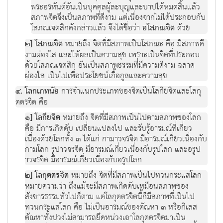
พระอรหันต์อันเป็นบุคคลผู้ละบุญและบาปได้หมดสิ้นแล้ว
สภาพจิตจึงเป็นสภาพที่ดีงาม แต่เนื่องจากไม่ได้ประกอบกับ
โสภณเจตสิกดังกล่าวแล้ว จึงได้ชื่อว่า
อโสภณจิต
ด้วย
๒] โสภณจิต
หมายถึง จิตที่มีสภาพเป็นโสภณะ คือ มีสภาพดี
งามผ่องใส และให้ผลเป็นความสุข เพราะเป็นจิตที่ประกอบ
ด้วยโสภณเจตสิก อันเป็นสภาพธรรมที่มีความดีงาม ฉลาด
ผ่องใส เป็นไปเพื่อประโยชน์เกื้อกูลและความสุข
๔. โลกเภทนัย
การจำแนกประเภทของจิตเป็นโลกียจิตและโลกุ
ตตรจิต คือ
๑] โลกียจิต
หมายถึง จิตที่มีสภาพเป็นไปตามสภาพของโลก
คือ มีการเกิดดับ เปลี่ยนแปลงไป และรับรู้อารมณ์ที่เกี่ยว
เนื่องด้วยโลกทั้ง ๓ ได้แก่ กามาวจรจิต มีอารมณ์เกี่ยวเนื่องกับ
กามโลก รูปาวจรจิต มีอารมณ์เกี่ยวเนื่องกับรูปโลก และอรูป
าวจรจิต มีอารมณ์เกี่ยวเนื่องกับอรูปโลก
๒] โลกุตตรจิต
หมายถึง จิตที่มีสภาพเป็นไปทวนกระแสโลก
หมายความว่า ถึงแม้จะมีสภาพเกิดดับเหมือนสภาพของ
สังขารธรรมทั่วไปก็ตาม แต่โลกุตตรจิตนี้ก็มีสภาพที่เป็นไป
ทวนกระแสโลก คือ ไม่เป็นอารมณ์ของตัณหา ๓ หรือกิเลส
ตัณหาทั้งปวงไม่สามารถยึดหน่วงเอาโลกุตตรจิตมาเป็น