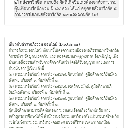
๒] สสังขาริกจิต
หมายถึง จิตที่เกิดขึ้นโดยต้องอาศัยการกระ
ตุ้นเตือนหรือชักชวน มี ๘๔ ดวง ได้แก่ อกุศลสสังขาริกจิต ๕
กามาวจรโสภณสสังขาริกจิต ๑๒ และฌานจิต ๖๗
เกี่ยวกับตำราอภิธรรม ออนไลน์ (Disclaimer)
ตำราอภิธรรมออนไลน์ พัฒนาขึ้นโดยความร่วมมือของอภิธรรมมหาวิทยาลัย
วัดระฆังฯ วัดญาณเวศกวัน และ หอจดหมายเหตุพุทธทาส อินทปัญโญ เพื่อ
นำเสนอสื่อธรรมสำหรับการศึกษาค้นคว้า โดยได้รับอนุญาต และเอกสาร
ต้นฉบับจากผู้เขียน ดังนี้
(๑) พระมหาชินวัฒน์ จกฺกวโร (๒๕๕๒), จิตปรมัตถ์: คู่มือศึกษาอภิธัมมัตถ
สังคหะ ปริเฉจที่ ๑, พิมพ์ครั้งที่ ๑.
(๒) พระมหาชินวัฒน์ จกฺกวโร (๒๕๕๖), เจตสิกปรมัตถ์: คู่มือศึกษาอภิ
ธัมมัตถสังคหะ ปริเฉจที่ ๒, พิมพ์ครั้งที่ ๑.
(๓) พระมหาชินวัฒน์ จกฺกวโร (๒๕๖๓), รูปปรมัตถ์: คู่มือศึกษาอภิธัมมัตถ
สังคหะ ปริเฉจที่ ๖, พิมพ์ครั้งที่ ๑.
ผู้สนใจศึกษาสามารถติดต่อสอบถามรายละเอียดเกี่ยวกับหนังสือ และ
หลักสูตรการศึกษาได้ที่ สำนักงานอภิธรรมมหาวิทยาลัยแห่งประเทศไทย วัด
ระฆังโฆษิตารามวรมหาวิหาร (คณะ ๗) แขวงศิริราช เขตบางกอกน้อย