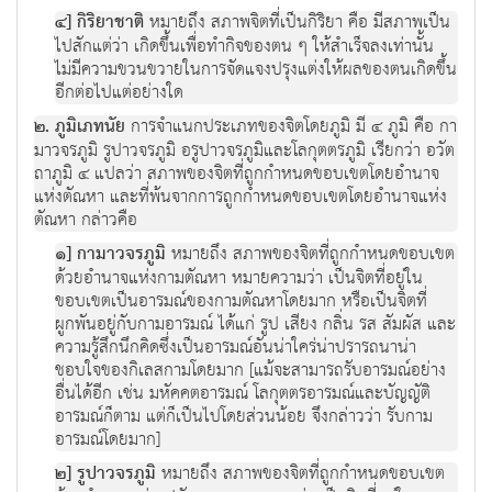
๔] กิริยาชาติ
หมายถึง สภาพจิตที่เป็นกิริยา คือ มีสภาพเป็น
ไปสักแต่ว่า เกิดขึ้นเพื่อทำกิจของตน ๆ ให้สำเร็จลงเท่านั้น
ไม่มีความขวนขวายในการจัดแจงปรุงแต่งให้ผลของตนเกิดขึ้น
อีกต่อไปแต่อย่างใด
๒. ภูมิเภทนัย
การจำแนกประเภทของจิตโดยภูมิ มี ๔ ภูมิ คือ กา
มาวจรภูมิ รูปาวจรภูมิ อรูปาวจรภูมิและโลกุตตรภูมิ เรียกว่า อวัต
ถาภูมิ ๔ แปลว่า สภาพของจิตที่ถูกกำหนดขอบเขตโดยอำนาจ
แห่งตัณหา และที่พ้นจากการถูกกำหนดขอบเขตโดยอำนาจแห่ง
ตัณหา กล่าวคือ
๑] กามาวจรภูมิ
หมายถึง สภาพของจิตที่ถูกกำหนดขอบเขต
ด้วยอำนาจแห่งกามตัณหา หมายความว่า เป็นจิตที่อยู่ใน
ขอบเขตเป็นอารมณ์ของกามตัณหาโดยมาก หรือเป็นจิตที่
ผูกพันอยู่กับกามอารมณ์ ได้แก่ รูป เสียง กลิ่น รส สัมผัส และ
ความรู้สึกนึกคิดซึ่งเป็นอารมณ์อันน่าใคร่น่าปรารถนาน่า
ชอบใจของกิเลสกามโดยมาก [แม้จะสามารถรับอารมณ์อย่าง
อื่นได้อีก เช่น มหัคคตอารมณ์ โลกุตตรอารมณ์และบัญญัติ
อารมณ์ก็ตาม แต่ก็เป็นไปโดยส่วนน้อย จึงกล่าวว่า รับกาม
อารมณ์โดยมาก]
๒] รูปาวจรภูมิ
หมายถึง สภาพของจิตที่ถูกกำหนดขอบเขต