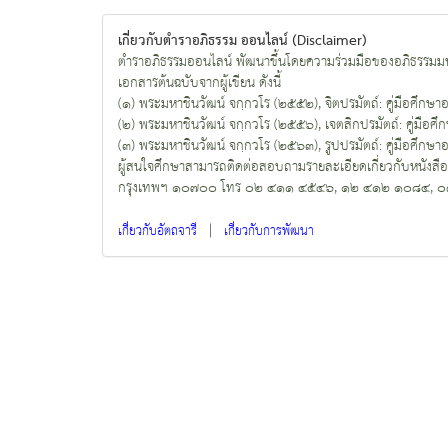
เกี่ยวกับตำราอภิธรรม ออนไลน์ (Disclaimer)
ตำราอภิธรรมออนไลน์ พัฒนาขึ้นโดยความร่วมมือของอภิธรรมมห
เอกสารต้นฉบับจากผู้เขียน ดังนี้
(๑) พระมหาชินวัฒน์ จกฺกวโร (๒๕๕๒), จิตปรมัตถ์: คู่มือศึกษาอภิธ
(๒) พระมหาชินวัฒน์ จกฺกวโร (๒๕๕๖), เจตสิกปรมัตถ์: คู่มือศึกษา
(๓) พระมหาชินวัฒน์ จกฺกวโร (๒๕๖๓), รูปปรมัตถ์: คู่มือศึกษาอภิธ
ผู้สนใจศึกษาสามารถติดต่อสอบถามรายละเอียดเกี่ยวกับหนังสื
กรุงเทพฯ ๑๐๗๐๐ โทร ๐๒ ๔๑๑ ๔๕๔๖, ๑๒ ๔๑๒ ๑๐๘๔, 
|
เกี่ยวกับอัตถจารี
เกี่ยวกับการพัฒนา