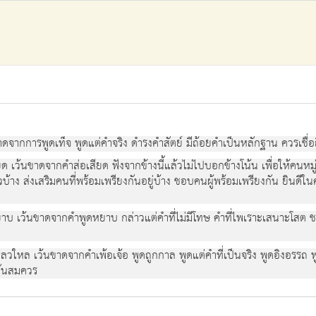
ดจากการพูดเท็จ พูดแต่คำจริง ดำรงคำสัตย์ มีถ้อยคำเป็นหลักฐาน ควรเชื่อถ
 เว้นขาดจากคำส่อเสียด ฟังจากข้างนี้แล้วไม่ไปบอกข้างโน้น เพื่อให้คนหมู่
บ้าง ส่งเสริมคนที่พร้อมเพรียงกันอยู่บ้าง ชอบคนผู้พร้อมเพรียงกัน ยินดีใ
บ เว้นขาดจากคำพูดหยาบ กล่าวแต่คำที่ไม่มีโทษ คำที่ไพเราะเสนาะโสต ชวน
วใหล เว้นขาดจากคำเพ้อเจ้อ พูดถูกกาล พูดแต่คำที่เป็นจริง พูดอิงอรรถ พูดอิ
อันสมควร