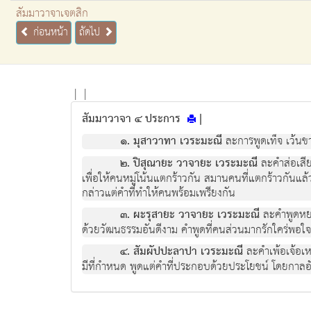
สัมมาวาจาเจตสิก
ก่อนหน้า
ถัดไป
|
|
สัมมาวาจา ๔ ประการ
|
๑. มุสาวาทา เวระมะณี
ละการพูดเท็จ เว้นขา
๒. ปิสุณายะ วาจายะ เวระมะณี
ละคำส่อเสียด
เพื่อให้คนหมู่โน้นแตกร้าวกัน สมานคนที่แตกร้าวกันแล้ว
กล่าวแต่คำที่ทำให้คนพร้อมเพรียงกัน
๓. ผะรุสายะ วาจายะ เวระมะณี
ละคำพูดหยา
ด้วยวัฒนธรรมอันดีงาม คำพูดที่คนส่วนมากรักใคร่พอใจ
๔. สัมผัปปะลาปา เวระมะณี
ละคำเพ้อเจ้อเหล
มีที่กำหนด พูดแต่คำที่ประกอบด้วยประโยชน์ โดยกาล