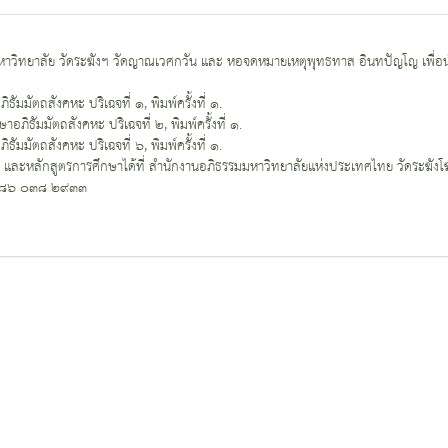
าวิทยาลัย วัดระฆังฯ วัดญาณเวศกวัน และ หอจดหมายเหตุพุทธทาส อินทปัญโญ เพื่อน
ัมมัตถสังคหะ ปริเฉจที่ ๑, พิมพ์ครั้งที่ ๑.
อภิธัมมัตถสังคหะ ปริเฉจที่ ๒, พิมพ์ครั้งที่ ๑.
ัมมัตถสังคหะ ปริเฉจที่ ๖, พิมพ์ครั้งที่ ๑.
อ และหลักสูตรการศึกษาได้ที่ สำนักงานอภิธรรมมหาวิทยาลัยแห่งประเทศไทย วัดระฆั
๐๘๖ ๐๓๘ ๒๙๓๓