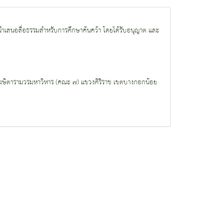
ำเสนอสื่อธรรมสำหรับการศึกษาค้นคว้า โดยได้รับอนุญาต และ
งโฆษิตารามวรมหาวิหาร (คณะ ๗) แขวงศิริราช เขตบางกอกน้อย