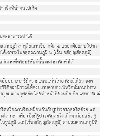
ิปากจิตที่นำตนไปเกิด
นั้นจะสามารถทำได้
ปฐมฌานภูมิ ๓ ทุติยฌานวิปากจิต ๑ และตติยฌานวิปาก
ได้เฉพาะในจตุตถฌานภูมิ ๖ [เว้น อสัญญสัตตภูมิ]
วรแก่ฌานที่พระอรหันต์นั้นจะสามารถทำได้
จนถึงอัปปนาสมาธิมีความแนบแน่นในอารมณ์เดียว องค์
และวิจิกิจฉานิวรณ์ให้สงบราบคาบลงเป็นวิกขัมภนปหาน
งปัญจมฌานกุศลจิต โดยทำหน้าที่ชวนกิจ คือ เสพอารมณ์
าจิตหรือฌานจิตเหมือนกันกับรูปาวจรกุศลจิตด้วย แต่
งใด กล่าวคือ เมื่อมีรูปาวจรกุศลจิตเกิดมาก่อนแล้ว รู
 ในรูปภูมิ ๑๕ [เว้นอสัญญสัตตภูมิ] ตามสมควรแก่ภูมิที่