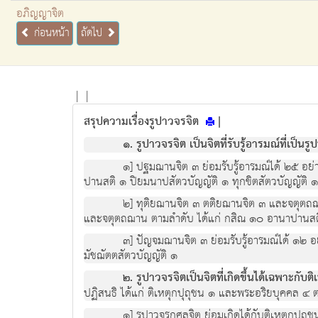
อภิญญาจิต
ก่อนหน้า
ถัดไป
|
|
สรุปความเรื่องรูปาวจรจิต
|
๑. รูปาวจรจิต เป็นจิตที่รับรู้อารมณ์ที่เป็นรู
๑] ปฐมฌานจิต ๓ ย่อมรับรู้อารมณ์ได้ ๒๕ อย
ปานสติ ๑ ปิยมนาปสัตวบัญญัติ ๑ ทุกขิตสัตวบัญญัติ ๑ 
๒] ทุติยฌานจิต ๓ ตติยฌานจิต ๓ และจตุตถฌาน
และจตุตถฌาน ตามลำดับ ได้แก่ กสิณ ๑๐ อานาปานสติ ๑
๓] ปัญจมฌานจิต ๓ ย่อมรับรู้อารมณ์ได้ ๑๒ อ
มัชฌัตตสัตวบัญญัติ ๑
๒. รูปาวจรจิตเป็นจิตที่เกิดขึ้นได้เฉพาะกับติ
ปฏิสนธิ ได้แก่ ติเหตุกปุถุชน ๑ และพระอริยบุคคล ๔ ต
๑] รูปาวจรกุศลจิต ย่อมเกิดได้กับติเหตุกปุ