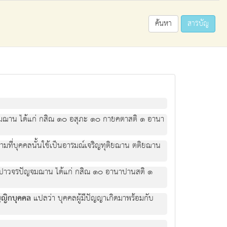
ค้นหา
สารบัญ
ิญปฐมฌาน ได้แก่ กสิณ ๑๐ อสุภะ ๑๐ กายคตาสติ ๑ อานา
ามที่บุคคลนั้นใช้เป็นอารมณ์เจริญทุติยฌาน ตติยฌาน
ริญรูปาวจรปัญจมฌาน ได้แก่ กสิณ ๑๐ อานาปานสติ ๑
ญญิกบุคคล
แปลว่า บุคคลผู้มีปัญญาเกิดมาพร้อมกับ