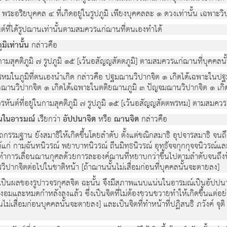
๑ พระอริยบุคคล ๔ ที่เกิดอยู่ในรูปภูมิ เพียงบุคคลละ ๑ ดวงเท่านั้น เฉพาะว
นต์ที่ได้รูปฌานเท่านั้นตามสมควรแก่ฌานที่ตนเองทำได้
มิเท่านั้น
กล่าวคือ
นกามสุคติภูมิ ๗ รูปภูมิ ๑๕ [เว้นอสัญญสัตตภูมิ] ตามสมควรแก่ฌานที่บุคคล
ปพรหมในภูมิที่ตนเองนำเกิด กล่าวคือ ปฐมฌานวิปากจิต ๑ เกิดได้เฉพาะใน
ตถฌานวิปากจิต ๑ เกิดได้เฉพาะในตติยฌานภูมิ ๓ ปัญจมฌานวิปากจิต ๑ เกิด
อรหันต์ที่อยู่ในกามสุคติภูมิ ๗ รูปภูมิ ๑๕ [เว้นอสัญญสัตตพรหม] ตามสมค
น่นในอารมณ์
เรียกว่า
อัปปนาจิต
หรือ
ฌานจิต
กล่าวคือ
สมถกรรมฐาน ยังสมาธิให้เกิดขึ้นโดยลำดับ ตั้งแต่ขณิกสมาธิ อุปจารสมาธิ 
ด้แก่ กามฉันทนิวรณ์ พยาบาทนิวรณ์ ถีนมิทธนิวรณ์ อุทธัจจกุกกุจจนิวรณ์
แล้วทำการเลื่อนฌานกุศลด้วยการละองค์ฌานที่หยาบกว่าขึ้นไปตามลำดับจนถึ
ปากจิตต่อไปในชาติหน้า [ถ้าฌานนั้นไม่เสื่อมก่อนที่บุคคลนั้นจะตายลง]
วามเป็นผลของรูปาวจรกุศลจิต ฉะนั้น จึงมีสภาพแนบแน่นในอารมณ์เป็นอัปปน
ุกงอมและหมดกำหลังลงแล้ว ซึ่งเป็นจิตที่ไม่ต้องขวนขวายทำให้เกิดขึ้นแต่อย่า
ไม่เสื่อมก่อนบุคคลนั้นจะตายลง] และเป็นจิตที่ทำหน้าที่ปฏิสนธิ ภวังค์ จุติ