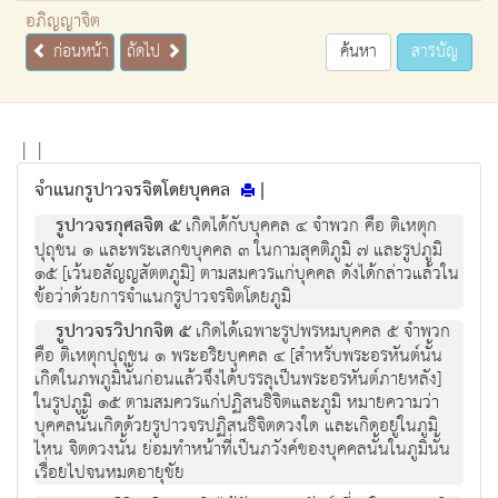
อภิญญาจิต
ก่อนหน้า
ถัดไป
ค้นหา
สารบัญ
|
|
จำแนกรูปาวจรจิตโดยบุคคล
|
รูปาวจรกุศลจิต ๕
เกิดได้กับบุคคล ๔ จำพวก คือ ติเหตุก
ปุถุชน ๑ และพระเสกขบุคคล ๓ ในกามสุคติภูมิ ๗ และรูปภูมิ
๑๕ [เว้นอสัญญสัตตภูมิ] ตามสมควรแก่บุคคล ดังได้กล่าวแล้วใน
ข้อว่าด้วยการจำแนกรูปาวจรจิตโดยภูมิ
รูปาวจรวิปากจิต ๕
เกิดได้เฉพาะรูปพรหมบุคคล ๕ จำพวก
คือ ติเหตุกปุถุชน ๑ พระอริยบุคคล ๔ [สำหรับพระอรหันต์นั้น
เกิดในภพภูมินั้นก่อนแล้วจึงได้บรรลุเป็นพระอรหันต์ภายหลัง]
ในรูปภูมิ ๑๕ ตามสมควรแก่ปฏิสนธิจิตและภูมิ หมายความว่า
บุคคลนั้นเกิดด้วยรูปาวจรปฏิสนธิจิตดวงใด และเกิดอยู่ในภูมิ
ไหน จิตดวงนั้น ย่อมทำหน้าที่เป็นภวังค์ของบุคคลนั้นในภูมินั้น
เรื่อยไปจนหมดอายุขัย