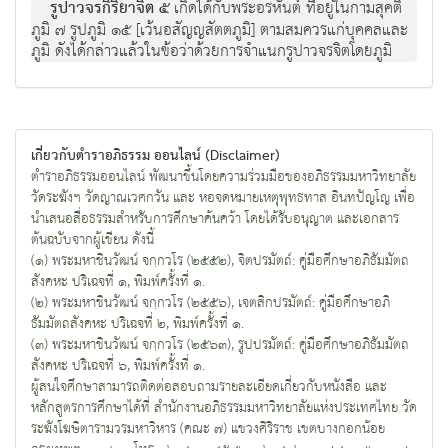
รูปาวจรกิริยาจิต ๕
เกิดได้กับพระอรหันต์ ที่อยู่ในกามสุคติ
ภูมิ ๗ รูปภูมิ ๑๕ [เว้นอสัญญสัตตภูมิ] ตามสมควรแก่บุคคลและ
ภูมิ ดังได้กล่าวแล้วในข้อว่าด้วยการจำแนกรูปาวจรจิตโดยภูมิ
เกี่ยวกับตำราอภิธรรม ออนไลน์ (Disclaimer)
ตำราอภิธรรมออนไลน์ พัฒนาขึ้นโดยความร่วมมือของอภิธรรมมหาวิทยาลัย
วัดระฆังฯ วัดญาณเวศกวัน และ หอจดหมายเหตุพุทธทาส อินทปัญโญ เพื่อ
นำเสนอสื่อธรรมสำหรับการศึกษาค้นคว้า โดยได้รับอนุญาต และเอกสาร
ต้นฉบับจากผู้เขียน ดังนี้
(๑) พระมหาชินวัฒน์ จกฺกวโร (๒๕๕๒), จิตปรมัตถ์: คู่มือศึกษาอภิธัมมัตถ
สังคหะ ปริเฉจที่ ๑, พิมพ์ครั้งที่ ๑.
(๒) พระมหาชินวัฒน์ จกฺกวโร (๒๕๕๖), เจตสิกปรมัตถ์: คู่มือศึกษาอภิ
ธัมมัตถสังคหะ ปริเฉจที่ ๒, พิมพ์ครั้งที่ ๑.
(๓) พระมหาชินวัฒน์ จกฺกวโร (๒๕๖๓), รูปปรมัตถ์: คู่มือศึกษาอภิธัมมัตถ
สังคหะ ปริเฉจที่ ๖, พิมพ์ครั้งที่ ๑.
ผู้สนใจศึกษาสามารถติดต่อสอบถามรายละเอียดเกี่ยวกับหนังสือ และ
หลักสูตรการศึกษาได้ที่ สำนักงานอภิธรรมมหาวิทยาลัยแห่งประเทศไทย วัด
ระฆังโฆษิตารามวรมหาวิหาร (คณะ ๗) แขวงศิริราช เขตบางกอกน้อย