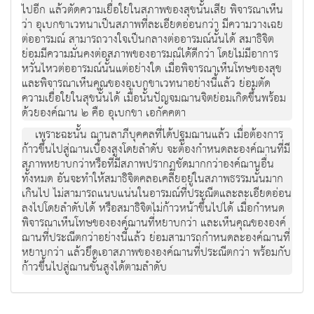
ไปอีก แล้วตัดความเยื่อใยในสภาพของสุขนั้นเสีย พิจารณาเห็น
ว่า อุเบกขาเวทนาเป็นสภาพที่ละเอียดอ่อนกว่า มีความวางเฉย
ต่ออารมณ์ สามารถวางใจเป็นกลางต่ออารมณ์นั้นได้ สมาธิจิต
ย่อมมีความมั่นคงต่อสภาพของอารมณ์ได้ดีกว่า โดยไม่มีอาการ
หวั่นไหวต่ออารมณ์นั้นแต่อย่างใด เมื่อพิจารณาเห็นโทษของสุข
และพิจารณาเห็นคุณของอุเบกขาเวทนาอย่างนี้แล้ว ย่อมตัด
ความเยื่อใยในสุขนั้นได้ เมื่อนั้นปัญจมฌานจิตย่อมเกิดขึ้นพร้อม
ด้วยองค์ฌาน ๒ คือ อุเบกขา เอกัคคตา
เพราะฉะนั้น ฌานลาภีบุคคลที่ได้ปฐมฌานแล้ว เมื่อต้องการ
ก้าวขึ้นไปสู่ฌานเบื้องสูงโดยลำดับ จะต้องกำหนดละองค์ฌานที่มี
สภาพหยาบกว่าหรือที่มีสภาพปรากฏชัดมากกว่าองค์ฌานอื่น
ทั้งหมด อันจะทำให้สมาธิจิตคลอเคลียอยู่ในสภาพธรรมนั้นมาก
เกินไป ไม่สามารถแนบแน่นในอารมณ์ที่ประณีตและละเอียดอ่อน
ลงไปโดยลำดับได้ หรือสมาธิจิตไม่ก้าวหน้าขึ้นไปได้ เมื่อกำหนด
พิจารณาเห็นโทษขององค์ฌานที่หยาบกว่า และเห็นคุณขององค์
ฌานที่ประณีตกว่าอย่างนี้แล้ว ย่อมสามารถกำหนดละองค์ฌานที่
หยาบกว่า แล้วยึดเอาสภาพขององค์ฌานที่ประณีตกว่า พร้อมกับ
ก้าวขึ้นไปสู่ฌานขั้นสูงได้ตามลำดับ