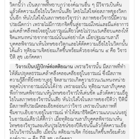
วิตกนี้ว่า เป็นสภาพที่หยาบกว่าองค์ฌานอื่น ๆ มีวิจารเป็นต้น
แล้วตัดความเยื่อใยในวิตกนั้นเสีย โดยไม่ใส่ใจต่อสภาพของวิตก
นั้นอีก หันไปใส่ใจในสภาพของวิจารว่า สภาพของวิจารนี้มีความ
ประณีตกว่า เพราะไม่มีการยกจิตขึ้นสู่อารมณ์ใหม่และมีแต่อาการ
แต่เคล้าคลึงพอใจอยู่ในอารมณ์เดียวโดยไม่รวนเรเคลือบแคลงให้
จิตแหนงหน่ายจากอารมณ์นั้นแต่อย่างใด เมื่อปฐมฌานลาภี
บุคคลพิจารณาเห็นโทษของวิตกและได้ตัดความเยื่อใยในวิตกนั้น
ได้แล้ว ทุติยฌานจิตย่อมเกิดขึ้นพร้อมด้วยองค์ฌาน ๔ คือ วิจาร
ปีติ สุข เอกัคคตา
วิจารเป็นปฏิปักษ์ต่อตติยฌาน
เพราะวิจารนั้น มีสภาพที่ทำ
ให้สัมปยุตตธรรมเคล้าคลึงคลอเคลียอยู่ในอารมณ์ ซึ่งมีสภาพ
ความรู้สึกที่ยังหยาบอยู่ จิตสามารถเกิดความรวนเรแหนงหน่าย
หลุดไปจากอารมณ์นั้นได้ง่าย เพราะฉะนั้น ทุติยฌานลาภีบุคคล
พึงกำหนดพิจารณาเห็นโทษของวิจารให้เด่นชัด แล้วตัดความเยื่อ
ใยในสภาพของวิจารนั้นเสีย หันไปใส่ใจในสภาพของปีติว่า ปีตินี้
มีสภาพที่ประณีตละเอียดอ่อนกว่าวิจาร เพราะเป็นสภาพที่
ซึมซาบเอิบอาบอยู่ในอารมณ์ ทำให้สมาธิจิตมีความแนบแน่นอยู่
ในอารมณ์เดียวได้ดีกว่า เมื่อทุติยฌานลาภีบุคคลพิจารณาเห็น
โทษของวิจารและเห็นประโยชน์ของปีติเช่นนี้แล้วก็ตัดความเยื่อ
ใยในวิจารนั้นเสีย เมื่อนั้น ตติยฌานจิต ก็ย่อมเกิดขึ้นพร้อมด้วย
องค์ฌาน ๓ คือ ปีติ สุข เอกัคคตา