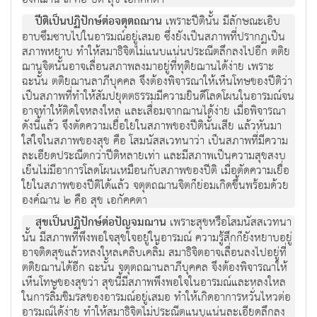
ปีติเป็นปฏิปักษ์ต่อจตุตถฌาน
เพราะปีตินั้น มีลักษณะเอิบ
อาบซึมซาบไปในอารมณ์อยู่เสมอ ซึ่งยังเป็นสภาพที่ปรากฏเป็น
สภาพหยาบ ทำให้สมาธิจิตไม่แนบแน่นประณีตลึกลงไปอีก ตติย
ฌานจิตนั้นอาจเลื่อนสภาพลงมาอยู่ที่ทุติยฌานได้ง่าย เพราะ
ฉะนั้น ตติยฌานลาภีบุคคล จึงต้องพิจารณาให้เห็นโทษของปีติว่า
เป็นสภาพที่ทำให้สัมปยุตตธรรมมีความยินดีโลดโผนในอารมณ์จน
อาจทำให้ติดใจหลงใหล และเสื่อมจากฌานได้ง่าย เมื่อพิจารณา
ดังนี้แล้ว จึงตัดความเยื่อใยในสภาพของปีตินั้นเสีย แล้วหันมา
ใส่ใจในสภาพของสุข คือ โสมนัสสเวทนาว่า เป็นสภาพที่มีความ
ละเอียดประณีตกว่าปีติหลายเท่า และมีสภาพเป็นความสุขสงบ
เย็นไม่มีอาการโลดโผนเหมือนกับสภาพของปีติ เมื่อตัดความเยื่อ
ใยในสภาพของปีติได้แล้ว จตุตถฌานจิตก็ย่อมเกิดขึ้นพร้อมด้วย
องค์ฌาน ๒ คือ สุข เอกัคคตา
สุขเป็นปฏิปักษ์ต่อปัญจมฌาน
เพราะสุขหรือโสมนัสสเวทนา
นั้น มีสภาพที่พึงพอใจสุขใจอยู่ในอารมณ์ ความรู้สึกก็ยังหยาบอยู่
อาจติดสุขแล้วหลงใหลเคลิบเคลิ้ม สมาธิจิตอาจเลื่อนลงไปอยู่ที่
ตติยฌานได้อีก ฉะนั้น จตุตถฌานลาภีบุคคล จึงต้องพิจารณาให้
เห็นโทษของสุขว่า สุขนี้มีสภาพพึงพอใจในอารมณ์และหลงใหล
ในการลิ้มชิมรสของอารมณ์อยู่เสมอ ทำให้เกิดอาการหวั่นไหวต่อ
อารมณ์ได้ง่าย ทำให้สมาธิจิตไม่ประณีตแนบแน่นละเอียดลึกลง