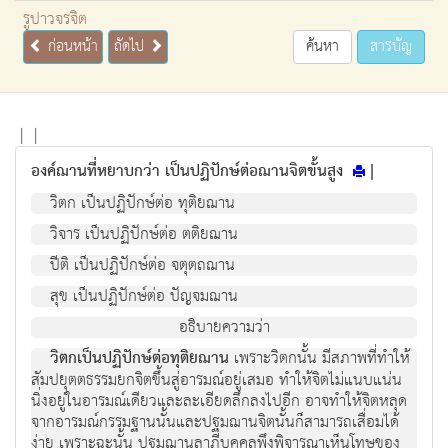
รูปาวจรจิต
ก่อนหน้า
ถัดไป
ค้นหา
สารบัญ
|
|
องค์ฌานที่หยาบกว่า เป็นปฏิปักษ์ต่อฌานจิตขั้นสูง
|
วิตก เป็นปฏิปักษ์ต่อ ทุติยฌาน
วิจาร เป็นปฏิปักษ์ต่อ ตติยฌาน
ปีติ เป็นปฏิปักษ์ต่อ จตุตถฌาน
สุข เป็นปฏิปักษ์ต่อ ปัญจมฌาน
อธิบายความว่า
วิตกเป็นปฏิปักษ์ต่อทุติยฌาน
เพราะวิตกนั้น มีสภาพที่ทำให้
สัมปยุตตธรรมยกจิตขึ้นสู่อารมณ์อยู่เสมอ ทำให้จิตไม่แนบแน่น
นิ่งอยู่ในอารมณ์เดียวและละเอียดลึกลงไปอีก อาจทำให้จิตหลุด
จากอารมณ์กรรมฐานนั้นและปฐมฌานจิตนั้นก็สามารถเสื่อมได้
ง่าย เพราะฉะนั้น ปฐมฌานลาภีบุคคลพึงพิจารณาเห็นโทษของ