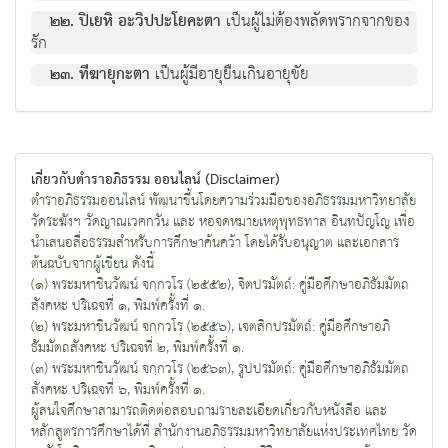
๒๒. ปิเยหิ อะวิปปะโยคะตา
เป็นผู้ไม่ต้องพลัดพรากจากของ
รัก
๒๓. ทีฆายุกะตา
เป็นผู้มีอายุยืนเกินอายุขัย
เกี่ยวกับตำราอภิธรรม ออนไลน์ (Disclaimer)
ตำราอภิธรรมออนไลน์ พัฒนาขึ้นโดยความร่วมมือของอภิธรรมมหาวิทยาลัย
วัดระฆังฯ วัดญาณเวศกวัน และ หอจดหมายเหตุพุทธทาส อินทปัญโญ เพื่อ
นำเสนอสื่อธรรมสำหรับการศึกษาค้นคว้า โดยได้รับอนุญาต และเอกสาร
ต้นฉบับจากผู้เขียน ดังนี้
(๑) พระมหาชินวัฒน์ จกฺกวโร (๒๕๕๒), จิตปรมัตถ์: คู่มือศึกษาอภิธัมมัตถ
สังคหะ ปริเฉจที่ ๑, พิมพ์ครั้งที่ ๑.
(๒) พระมหาชินวัฒน์ จกฺกวโร (๒๕๕๖), เจตสิกปรมัตถ์: คู่มือศึกษาอภิ
ธัมมัตถสังคหะ ปริเฉจที่ ๒, พิมพ์ครั้งที่ ๑.
(๓) พระมหาชินวัฒน์ จกฺกวโร (๒๕๖๓), รูปปรมัตถ์: คู่มือศึกษาอภิธัมมัตถ
สังคหะ ปริเฉจที่ ๖, พิมพ์ครั้งที่ ๑.
ผู้สนใจศึกษาสามารถติดต่อสอบถามรายละเอียดเกี่ยวกับหนังสือ และ
หลักสูตรการศึกษาได้ที่ สำนักงานอภิธรรมมหาวิทยาลัยแห่งประเทศไทย วัด