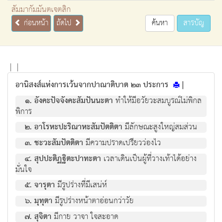
สัมมากัมมันตเจตสิก
ก่อนหน้า
ถัดไป
ค้นหา
สารบัญ
|
|
อานิสงส์แห่งการเว้นจากปาณาติบาต ๒๓ ประการ
|
๑. อังคะปัจจังคะสัมปันนะตา
ทำให้มีอวัยวะสมบูรณ์ไม่พิกล
พิการ
๒. อาโรหะปะริณาหะสัมปัตติตา
มีลักษณะสูงใหญ่สมส่วน
๓. ชะวะสัมปัตติตา
มีความปราดเปรียวว่องไว
๔. สุปปะติฏฐิตะปาทะตา
เวลาเดินเป็นผู้ที่วางเท้าได้อย่าง
มั่นใจ
๕. จารุตา
มีรูปร่างที่มีเสน่ห์
๖. มุทุตา
มีรูปร่างหน้าตาอ่อนกว่าวัย
๗. สุจิตา
มีกาย วาจา ใจสะอาด