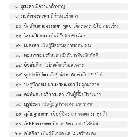
๘. สูระตา
มีความกล้าหาญ
๙. มะหัพพะละตา
มีกำลังแข็งแรง
๑๐. วิสสัตถะวะจะนะตา
พูดจาได้สละสลวยไม่เคอะเขิน
๑๑. โลกะปิยะตา
เป็นที่รักของชาวโลก
๑๒. เนละตา
เป็นผู้มีความสุภาพอ่อนโยน
๑๓. อะเภชชะปะริสะตา
มีบริวารที่จงรักภักดี
๑๔. อัจฉัมภิตา
ไม่สะดุ้งกลัวอะไรง่าย
๑๕. ทุปปะธังสิตา
ศัตรูไม่สามารถทำอันตรายได้
๑๖. ปะรูปักกะเมนามะระณะตา
ไม่ถูกฆ่าตาย
๑๗. อะนันตะปะริวาระตา
เป็นผู้ที่มีบริวารมาก
๑๘. สุรูปะตา
เป็นผู้มีรูปร่างงดงามน่าทัศนา
๑๙. สุสัณฐานะตา
เป็นผู้มีทรวดทรงงดงาม [หุ่นดี]
๒๐. อัปปาพาธะตา
มีอาพาธความป่วยไข้น้อย
๒๑. อโสกิตา
เป็นผู้มีใจผ่องใส ไม่เศร้าหมอง