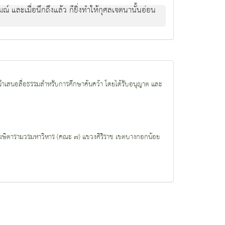
 และเมื่อนึกถึงแล้ว ก็ยิ่งทำให้กุศลเจตนานั้นอ่อน
ำเสนอสื่อธรรมสำหรับการศึกษาค้นคว้า โดยได้รับอนุญาต และ
งโฆษิตารามวรมหาวิหาร (คณะ ๗) แขวงศิริราช เขตบางกอกน้อย