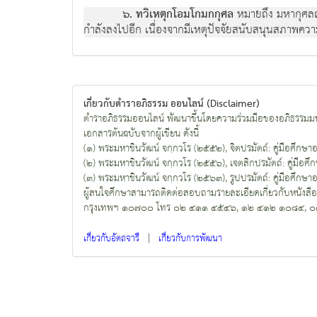
๖. ทวิเหตุกโอมโกมกกุศล
หมายถึง มหากุศลญา
กำลังลงไปอีก เนื่องจากมีเหตุปัจจัยสนับสนุนสภาพความร
เกี่ยวกับตำราอภิธรรม ออนไลน์ (Disclaimer)
ตำราอภิธรรมออนไลน์ พัฒนาขึ้นโดยความร่วมมือของอภิธรรมมห
เอกสารต้นฉบับจากผู้เขียน ดังนี้
(๑) พระมหาชินวัฒน์ จกฺกวโร (๒๕๕๒), จิตปรมัตถ์: คู่มือศึกษาอภิธ
(๒) พระมหาชินวัฒน์ จกฺกวโร (๒๕๕๖), เจตสิกปรมัตถ์: คู่มือศึกษา
(๓) พระมหาชินวัฒน์ จกฺกวโร (๒๕๖๓), รูปปรมัตถ์: คู่มือศึกษาอภิธ
ผู้สนใจศึกษาสามารถติดต่อสอบถามรายละเอียดเกี่ยวกับหนังสื
กรุงเทพฯ ๑๐๗๐๐ โทร ๐๒ ๔๑๑ ๔๕๔๖, ๑๒ ๔๑๒ ๑๐๘๔, 
|
เกี่ยวกับอัตถจารี
เกี่ยวกับการพัฒนา