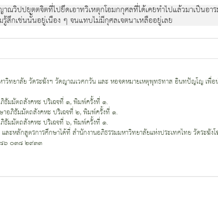
ณวิปปยุตตจิตที่ไปยึดเอาทวิเหตุกโอมกกุศลที่ได้เคยทำไปแล้วมาเป็นอารมณ์
ู้สึกเช่นนั้นอยู่เนือง ๆ จนแทบไม่มีกุศลเจตนาเหลืออยู่เลย
าวิทยาลัย วัดระฆังฯ วัดญาณเวศกวัน และ หอจดหมายเหตุพุทธทาส อินทปัญโญ เพื่อน
ัมมัตถสังคหะ ปริเฉจที่ ๑, พิมพ์ครั้งที่ ๑.
อภิธัมมัตถสังคหะ ปริเฉจที่ ๒, พิมพ์ครั้งที่ ๑.
ัมมัตถสังคหะ ปริเฉจที่ ๖, พิมพ์ครั้งที่ ๑.
อ และหลักสูตรการศึกษาได้ที่ สำนักงานอภิธรรมมหาวิทยาลัยแห่งประเทศไทย วัดระฆั
๐๘๖ ๐๓๘ ๒๙๓๓